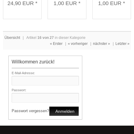
24,90 EUR *
1,00 EUR *
1,00 EUR *
weiß
Aufkleberset
orange
10 Stück
Aufkleberset
10 Stück
Übersicht
| Artikel
16 von 27
in dieser Kategorie
« Erster
|
« vorheriger
|
nächster »
|
Letzter »
Willkommen zurück!
E-Mail-Adresse:
Passwort:
Passwort vergessen?
Anmelden