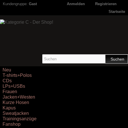
Kundengruppe:
Gast
Anmelden
Registrieren
Startseite
Suchen
Neu
T-shirts+Polos
CDs
LPs+USBs
Frauen
Jacken+Westen
Kurze Hosen
Kapus
Sweatjacken
Trainingsanzüge
Fanshop