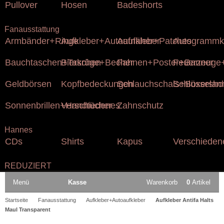
Pullover
Hosen
Badeshorts
Fanausstattung
Armbänder+Ringe
Aufkleber+Autoaufkleber
Aufnäher+Patches
Autogrammk
Bauchtaschen+Taschen
Bierkrüge+Becher
Fahnen+Poster+Banner
Feuerzeuge+
Geldbörsen
Kopfbedeckungen
Schlauchschals+Boxersho
Schlüsselan
Sonnenbrillen+Handtücher
Verschiedenes
Zahnschutz
Hannes
CDs
Shirts
Kapus
Verschieden
REDUZIERT
Menü
Kasse
Warenkorb
0
Artikel
Startseite
Fanausstattung
Aufkleber+Autoaufkleber
Aufkleber Antifa Halts
Maul Transparent