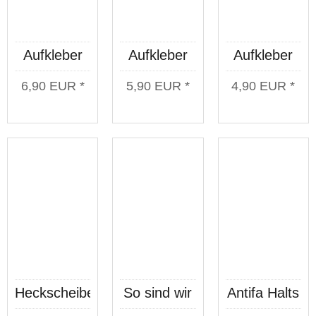
Aufkleber
Aufkleber
Aufkleber
So sind wir
Kategorie C
Deutsche
6,90 EUR *
5,90 EUR *
4,90 EUR *
Transparent
Transparent
Jungs
weiß
Balken
transparent
Heckscheibenaufkleber
So sind wir
Antifa Halts
Wolfskopf
orange
Maul