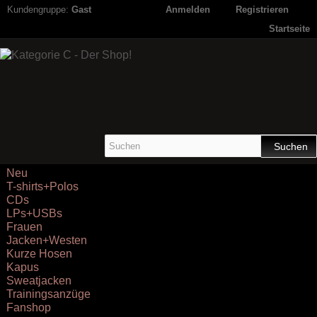
Kundengruppe:
Gast
Anmelden
Registrieren
Startseite
Suchen
Neu
T-shirts+Polos
CDs
LPs+USBs
Frauen
Jacken+Westen
Kurze Hosen
Kapus
Sweatjacken
Trainingsanzüge
Fanshop