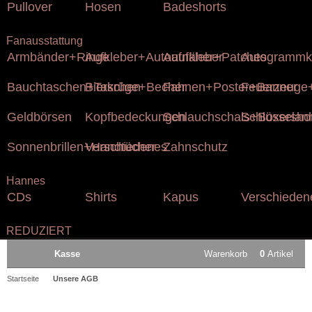
Pullover
Hosen
Badeshorts
Fanausstattung
Armbänder+Ringe
Aufkleber+Autoaufkleber
Aufnäher+Patches
Autogrammk
Bauchtaschen+Taschen
Bierkrüge+Becher
Fahnen+Poster+Banner
Feuerzeuge+
Geldbörsen
Kopfbedeckungen
Schlauchschals+Boxersho
Schlüsselan
Sonnenbrillen+Handtücher
Verschiedenes
Zahnschutz
Hannes
CDs
Shirts
Kapus
Verschieden
REDUZIERT
Kasse
Warenkorb
0
Artikel
Startseite
Unsere AGB