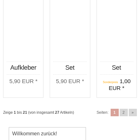
Aufkleber
Set
Set
Gute Reise
Aufkleber
Aufkleber
5,90 EUR *
5,90 EUR *
1,00
Transparent
Gewalttäter
Wo wir sind
Sonderpreis
EUR *
Sport 8
ist vorn 8
Stück
Stück
Zeige
1
bis
21
(von insgesamt
27
Artikeln)
Seiten:
1
2
»
Willkommen zurück!