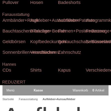
Pullover
Hosen
Badeshorts
Fanausstattung
Armbänder+Ringe
Aufkleber+Autoaufkleber
Aufnäher+Patches
Autogrammk
Bauchtaschen+Taschen
Bierkrüge+Becher
Fahnen+Poster+Banner
Feuerzeuge+
Geldbörsen
Kopfbedeckungen
Schlauchschals+Boxersho
Schlüsselan
Sonnenbrillen+Handtücher
Verschiedenes
Zahnschutz
Hannes
CDs
Shirts
Kapus
Verschieden
REDUZIERT
Menü
Kasse
Warenkorb
0
Artikel
Startseite
Fanausstattung
Aufkleber+Autoaufkleber