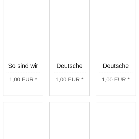
So sind wir
Deutsche
Deutsche
Aufkleberset
Jungs
Jungs
1,00 EUR *
1,00 EUR *
1,00 EUR *
10 Stück
Aufkleberset
Aufkleberset
10 Stück
10 Stück
schwarz