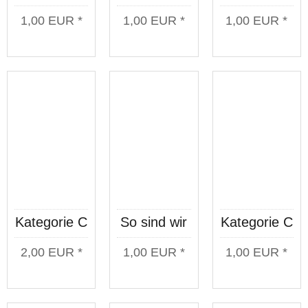
Maul
orange
Gott mit
1,00 EUR *
1,00 EUR *
1,00 EUR *
orange
Aufkleberset
uns
Aufkleberset
10 Stück
Aufkleberset
10 Stück
10 Stück
Kategorie C
So sind wir
Kategorie C
Wir
Aufkleber-
QR-Code
2,00 EUR *
1,00 EUR *
1,00 EUR *
brennen
Bogen 10
Aufkleberset
Aufkleberset
Stück
10 Stück
10 Stück