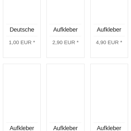
Deutsche
Aufkleber
Aufkleber
Jungs
Deutsche
Deutsche
1,00 EUR *
2,90 EUR *
4,90 EUR *
Aufkleberset
Jungs
Jungs
10 Stück
transparent
Balken
Ultra
original
transparent
Aufkleber
Aufkleber
Aufkleber