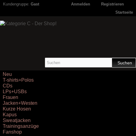
Kundengruppe:
Gast
Anmelden
Registrieren
Startseite
Suchen
Neu
T-shirts+Polos
CDs
LPs+USBs
Frauen
Jacken+Westen
Kurze Hosen
Kapus
Sweatjacken
Trainingsanzüge
Fanshop