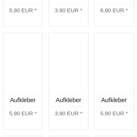
Deutsche
Einer für
So sind wir
5,90 EUR *
3,90 EUR *
6,90 EUR *
Jungs
alle
Transparent
schwarz
Transparent
Transparent
Aufkleber
Aufkleber
Aufkleber
Deutsche
Antifa Halts
Kategorie C
5,90 EUR *
3,90 EUR *
5,90 EUR *
Jungs weiß
Maul
Transparent
Transparent
Transparent
weiß