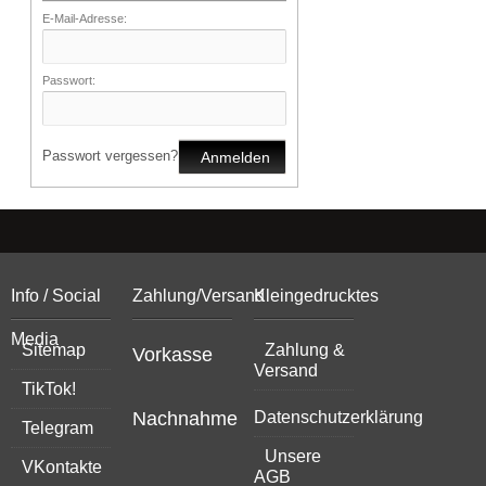
E-Mail-Adresse:
Passwort:
Passwort vergessen?
Anmelden
Info / Social
Zahlung/Versand
Kleingedrucktes
Media
Sitemap
Zahlung &
Vorkasse
Versand
TikTok!
Nachnahme
Datenschutzerklärung
Telegram
Unsere
VKontakte
AGB