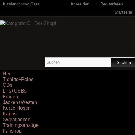
Kundengruppe:
Gast
Anmelden
Registrieren
Startseite
Suchen
Neu
T-shirts+Polos
CDs
LPs+USBs
Frauen
Jacken+Westen
Kurze Hosen
Kapus
Sweatjacken
Trainingsanzüge
Fanshop