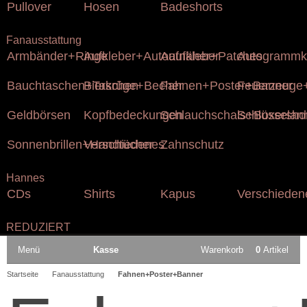
Pullover
Hosen
Badeshorts
Fanausstattung
Armbänder+Ringe
Aufkleber+Autoaufkleber
Aufnäher+Patches
Autogrammk
Bauchtaschen+Taschen
Bierkrüge+Becher
Fahnen+Poster+Banner
Feuerzeuge+
Geldbörsen
Kopfbedeckungen
Schlauchschals+Boxersho
Schlüsselan
Sonnenbrillen+Handtücher
Verschiedenes
Zahnschutz
Hannes
CDs
Shirts
Kapus
Verschieden
REDUZIERT
Menü
Kasse
Warenkorb
0
Artikel
Startseite
Fanausstattung
Fahnen+Poster+Banner