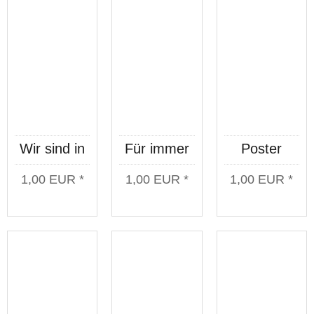
Wir sind in
Für immer
Poster
Form
KC Poster
Kategorie C
1,00 EUR *
1,00 EUR *
1,00 EUR *
Poster
Alte Schule
Neu