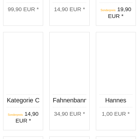
Demobanner
Straßenschild
Deutsche
99,90 EUR *
14,90 EUR *
19,90
PVC groß
blau
Jungs
Sonderpreis
EUR *
schwarz
NEU
Kategorie C
Fahnenbanner
Hannes
Fahnenbanner
Deutsche
Poster
14,90
34,90 EUR *
1,00 EUR *
Jungs weiß
"Hundert
Sonderpreis
EUR *
Jahre altes
Holz"