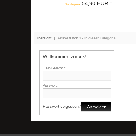
54,90 EUR *
Sonderpreis
Übersicht
| Artikel
9 von 12
in dieser Kategorie
Willkommen zurück!
E-Mail-Adresse:
Passwort:
Passwort vergessen?
Anmelden