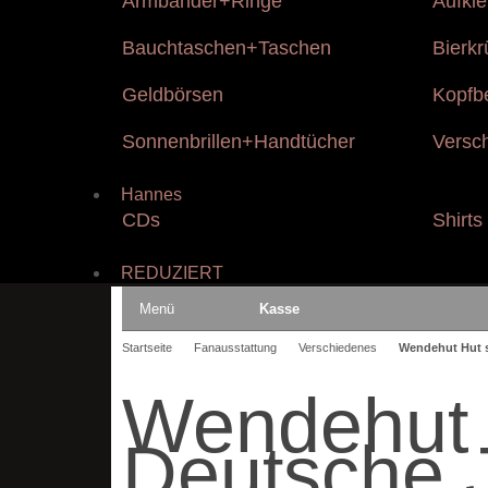
Armbänder+Ringe
Aufkl
Bauchtaschen+Taschen
Bierk
Geldbörsen
Kopfb
Sonnenbrillen+Handtücher
Versc
Hannes
CDs
Shirts
REDUZIERT
Menü
Kasse
Startseite
Fanausstattung
Verschiedenes
Wendehut Hut 
Wendehut 
Deutsche 