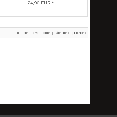
24,90 EUR *
« Erster
|
« vorheriger
|
nächster »
|
Letzter »