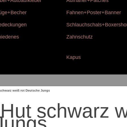
eber+Autoaufkleber
Aufnäher+Patches
rüge+Becher
Fahnen+Poster+Banner
edeckungen
Schlauchschals+Boxersho
hiedenes
Zahnschutz
Kapus
schwarz weiß rot Deutsche Jungs
Hut schwarz w
Jungs