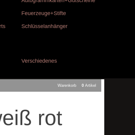
Autogrammkarten+Gutscheine
Feuerzeuge+Stifte
rts
Schlüsselanhänger
Verschiedenes
Warenkorb
0
Artikel
eiß rot