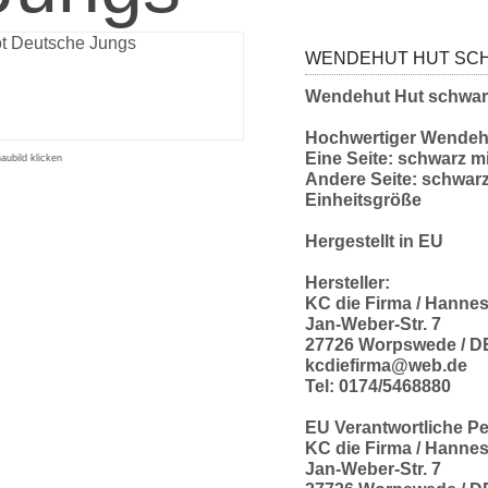
WENDEHUT HUT SCH
Wendehut Hut schwarz
Hochwertiger Wendehu
Eine Seite: schwarz m
aubild klicken
Andere Seite: schwarz
Einheitsgröße
Hergestellt in EU
Hersteller:
KC die Firma / Hanne
Jan-Weber-Str. 7
27726 Worpswed
kcdiefirma@web.de
Tel: 0174/54688
EU Verantwortliche P
KC die Firma / Hanne
Jan-Weber-Str. 7