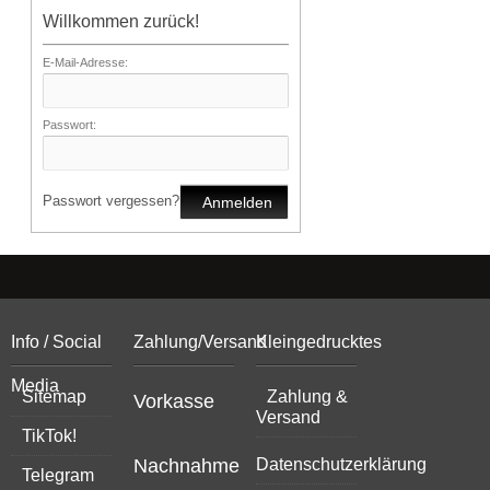
Willkommen zurück!
E-Mail-Adresse:
Passwort:
Passwort vergessen?
Anmelden
Info / Social
Zahlung/Versand
Kleingedrucktes
Media
Sitemap
Zahlung &
Vorkasse
Versand
TikTok!
Nachnahme
Datenschutzerklärung
Telegram