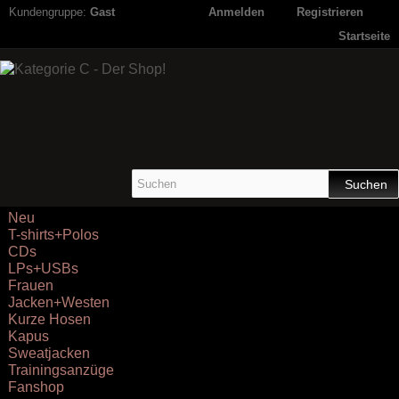
Kundengruppe:
Gast
Anmelden
Registrieren
Startseite
Suchen
Neu
T-shirts+Polos
CDs
LPs+USBs
Frauen
Jacken+Westen
Kurze Hosen
Kapus
Sweatjacken
Trainingsanzüge
Fanshop