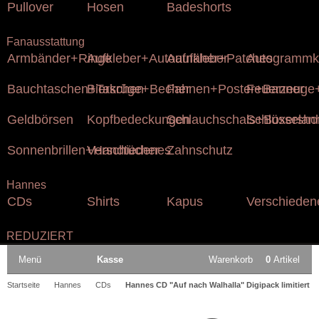
Pullover
Hosen
Badeshorts
Fanausstattung
Armbänder+Ringe
Aufkleber+Autoaufkleber
Aufnäher+Patches
Autogrammk
Bauchtaschen+Taschen
Bierkrüge+Becher
Fahnen+Poster+Banner
Feuerzeuge+
Geldbörsen
Kopfbedeckungen
Schlauchschals+Boxersho
Schlüsselan
Sonnenbrillen+Handtücher
Verschiedenes
Zahnschutz
Hannes
CDs
Shirts
Kapus
Verschieden
REDUZIERT
Menü
Kasse
Warenkorb
0
Artikel
Startseite
Hannes
CDs
Hannes CD "Auf nach Walhalla" Digipack limitiert