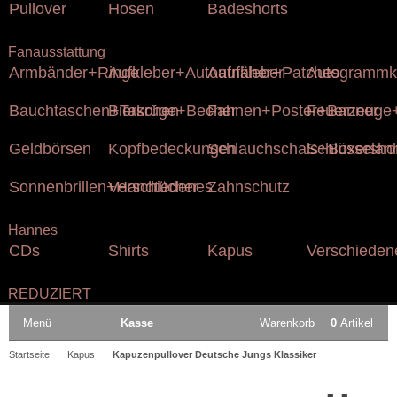
Pullover
Hosen
Badeshorts
Fanausstattung
Armbänder+Ringe
Aufkleber+Autoaufkleber
Aufnäher+Patches
Autogrammk
Bauchtaschen+Taschen
Bierkrüge+Becher
Fahnen+Poster+Banner
Feuerzeuge+
Geldbörsen
Kopfbedeckungen
Schlauchschals+Boxersho
Schlüsselan
Sonnenbrillen+Handtücher
Verschiedenes
Zahnschutz
Hannes
CDs
Shirts
Kapus
Verschieden
REDUZIERT
Menü
Kasse
Warenkorb
0
Artikel
Startseite
Kapus
Kapuzenpullover Deutsche Jungs Klassiker