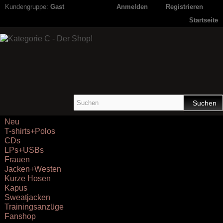
Kundengruppe:
Gast
Anmelden
Registrieren
Startseite
Suchen
Neu
T-shirts+Polos
CDs
LPs+USBs
Frauen
Jacken+Westen
Kurze Hosen
Kapus
Sweatjacken
Trainingsanzüge
Fanshop