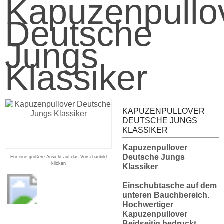
Kapuzenpullo
Deutsche
Jungs
Klassiker
KAPUZENPULLOVER
DEUTSCHE JUNGS
KLASSIKER
Kapuzenpullover
Deutsche Jungs
Für eine größere Ansicht auf das Vorschaubild
klicken
Klassiker
Einschubtasche auf dem
unteren Bauchbereich.
Hochwertiger
Kapuzenpullover
Beidseitig bedruckt.