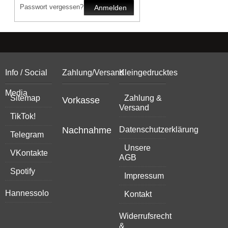
Passwort vergessen?
Anmelden
Info / Social
Zahlung/Versand
Kleingedrucktes
Media
Sitemap
Zahlung &
Vorkasse
Versand
TikTok!
Nachnahme
Datenschutzerklärung
Telegram
Unsere
VKontakte
AGB
Spotify
Impressum
Hannessolo
Kontakt
Widerrufsrecht
&