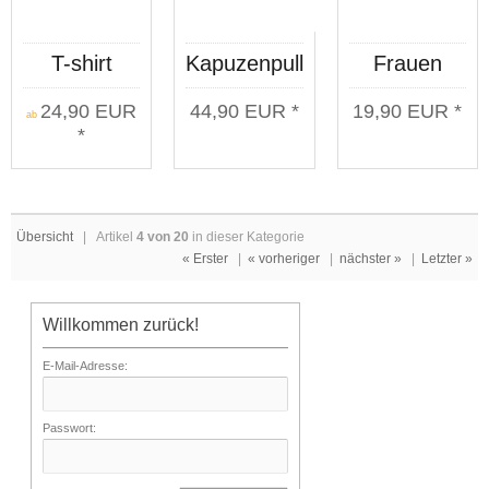
T-shirt
Kapuzenpullover
Frauen
Kategorie C
Deutsche
Tank Top
24,90 EUR
44,90 EUR *
19,90 EUR *
"Rabenbanner"
Mädels
Deutsche
ab
*
weiß
Mädels
Übersicht
| Artikel
4 von 20
in dieser Kategorie
« Erster
|
« vorheriger
|
nächster »
|
Letzter »
Willkommen zurück!
E-Mail-Adresse:
Passwort: