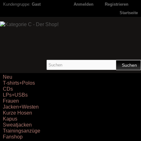
Kundengruppe:
Gast
Anmelden
Registrieren
Startseite
Suchen
Neu
T-shirts+Polos
CDs
LPs+USBs
Frauen
Jacken+Westen
Kurze Hosen
Kapus
Sweatjacken
Trainingsanzüge
Fanshop