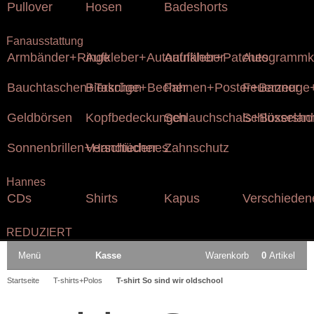
Pullover
Hosen
Badeshorts
Fanausstattung
Armbänder+Ringe
Aufkleber+Autoaufkleber
Aufnäher+Patches
Autogrammk
Bauchtaschen+Taschen
Bierkrüge+Becher
Fahnen+Poster+Banner
Feuerzeuge+
Geldbörsen
Kopfbedeckungen
Schlauchschals+Boxersho
Schlüsselan
Sonnenbrillen+Handtücher
Verschiedenes
Zahnschutz
Hannes
CDs
Shirts
Kapus
Verschieden
REDUZIERT
Menü
Kasse
Warenkorb
0
Artikel
Startseite
T-shirts+Polos
T-shirt So sind wir oldschool