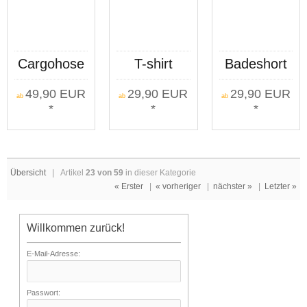
Cargohose
T-shirt
Badeshort
kurz
Kategorie C
KC Lorbeer
49,90 EUR
29,90 EUR
29,90 EUR
Deutsche
Der Wolf
Kordeldruck
ab
ab
ab
*
*
*
Jungs
tanzt nicht
Wappen
im Zirkus
beige
Übersicht
| Artikel
23 von 59
in dieser Kategorie
« Erster
|
« vorheriger
|
nächster »
|
Letzter »
Willkommen zurück!
E-Mail-Adresse:
Passwort: