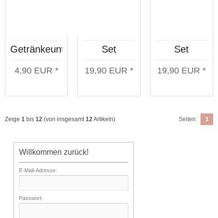
Getränkeuntersetzer
Set
Set
KC Einer
Schnapsbecher
Schnapsbeche
4,90 EUR *
19,90 EUR *
19,90 EUR *
für Alle
Deutsche
Wolfskopf 4
Jungs 4
Stück
Stück
Zeige
1
bis
12
(von insgesamt
12
Artikeln)
Seiten:
1
Willkommen zurück!
E-Mail-Adresse:
Passwort: