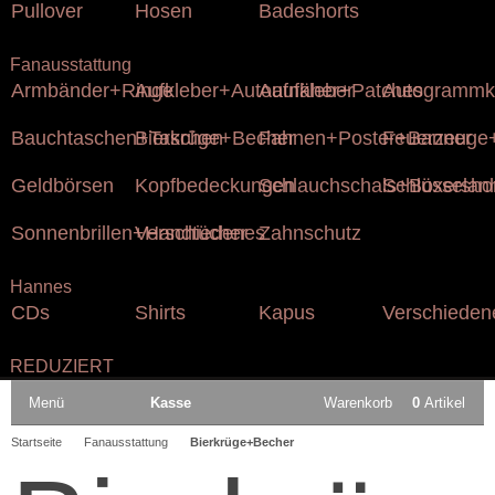
Pullover
Hosen
Badeshorts
Fanausstattung
Armbänder+Ringe
Aufkleber+Autoaufkleber
Aufnäher+Patches
Autogrammk
Bauchtaschen+Taschen
Bierkrüge+Becher
Fahnen+Poster+Banner
Feuerzeuge+
Geldbörsen
Kopfbedeckungen
Schlauchschals+Boxersho
Schlüsselan
Sonnenbrillen+Handtücher
Verschiedenes
Zahnschutz
Hannes
CDs
Shirts
Kapus
Verschieden
REDUZIERT
Menü
Kasse
Warenkorb
0
Artikel
Startseite
Fanausstattung
Bierkrüge+Becher