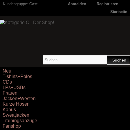
Kundengruppe:
Gast
Anmelden
Registrieren
Startseite
Suchen
Neu
T-shirts+Polos
CDs
LPs+USBs
Frauen
Jacken+Westen
Kurze Hosen
Kapus
Sweatjacken
Trainingsanzüge
Fanshop