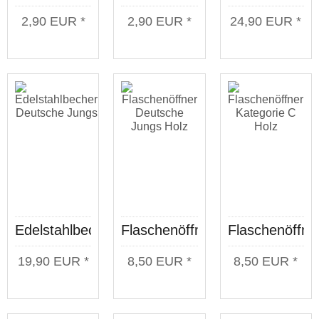
Deutsche
Wolfskopf
Kategorie C
2,90 EUR *
2,90 EUR *
24,90 EUR *
Jungs
schwarz
Wolfskopf
schwarz
Edelstahlbecher
Flaschenöffner
Flaschenöffne
Deutsche
Deutsche
Kategorie C
19,90 EUR *
8,50 EUR *
8,50 EUR *
Jungs
Jungs Holz
Holz