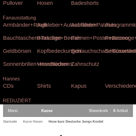
Pullover
Hosen
Badeshorts
Fanausstattung
Armbänder+Ringe
Aufkleber+Autoaufkleber
Aufnäher+Patches
Autogrammk
Bauchtaschen+Taschen
Bierkrüge+Becher
Fahnen+Poster+Banner
Feuerzeuge+
Geldbörsen
Kopfbedeckungen
Schlauchschals+Boxersho
Schlüsselan
Sonnenbrillen+Handtücher
Verschiedenes
Zahnschutz
Hannes
CDs
Shirts
Kapus
Verschieden
REDUZIERT
Menü
Kasse
Warenkorb
0
Artikel
Startseite
Kurze Hosen
Hose kurz Deutsche Jungs Kordel