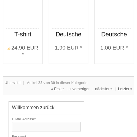
T-shirt
Deutsche
Deutsche
Deutsche
Jungs
Jungs
24,90 EUR
1,90 EUR *
1,00 EUR *
Jungs
Feuerzeug
Aufkleberset
ab
*
Wappen
10 Stück
Übersicht
| Artikel
23 von 30
in dieser Kategorie
« Erster
|
« vorheriger
|
nächster »
|
Letzter »
Willkommen zurück!
E-Mail-Adresse:
Passwort: