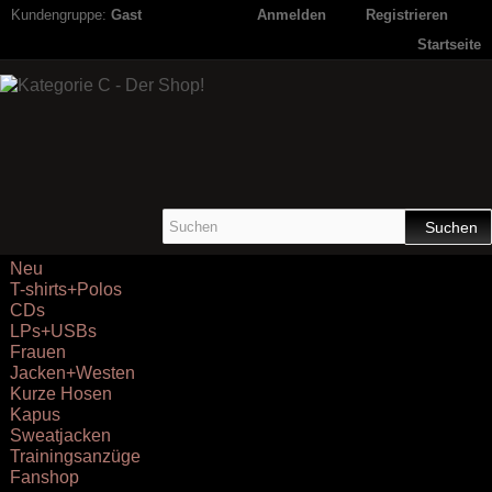
Kundengruppe:
Gast
Anmelden
Registrieren
Startseite
Suchen
Neu
T-shirts+Polos
CDs
LPs+USBs
Frauen
Jacken+Westen
Kurze Hosen
Kapus
Sweatjacken
Trainingsanzüge
Fanshop